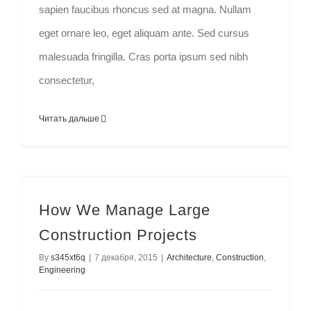
sapien faucibus rhoncus sed at magna. Nullam
eget ornare leo, eget aliquam ante. Sed cursus
malesuada fringilla. Cras porta ipsum sed nibh
consectetur,
Читать дальше
How We Manage Large Construction Projects
How We Manage Large
Construction Projects
By
s345xt6q
|
7 декабря, 2015
|
Architecture
,
Construction
,
Engineering