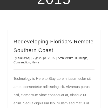
Redeveloping Florida’s Remote Southern Coast
Redeveloping Florida’s Remote
Southern Coast
By
s345xt6q
|
7 декабря, 2015
|
Architecture
,
Buildings
,
Construction
,
News
Technology is Here to Stay Lorem ipsum dolor sit
amet, consectetur adipiscing elit. Vivamus purus
nisl, elementum vitae consequat at, tristique ut
enim. Sed ut dignissim leo. Nullam sed metus id