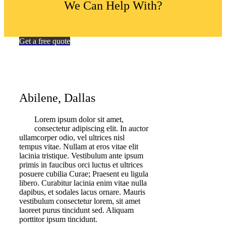
We Can Help With?
Get a free quote
Abilene, Dallas
Lorem ipsum dolor sit amet,
consectetur adipiscing elit. In auctor
ullamcorper odio, vel ultrices nisl
tempus vitae. Nullam at eros vitae elit
lacinia tristique. Vestibulum ante ipsum
primis in faucibus orci luctus et ultrices
posuere cubilia Curae; Praesent eu ligula
libero. Curabitur lacinia enim vitae nulla
dapibus, et sodales lacus ornare. Mauris
vestibulum consectetur lorem, sit amet
laoreet purus tincidunt sed. Aliquam
porttitor ipsum tincidunt.