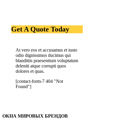
Get A Quote Today
At vero eos et accusamus et iusto
odio dignissimos ducimus qui
blanditiis praesentium voluptatum
deleniti atque corrupti quos
dolores et quas.
[contact-form-7 404 "Not
Found"]
ОКНА МИРОВЫХ БРЕНДОВ