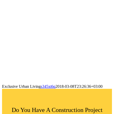
Exclusive Urban Living
s345xt6q
2018-03-08T23:26:36+03:00
Do You Have A Construction Project